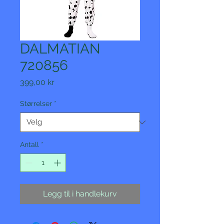
DALMATIAN
720856
Pris
399,00 kr
Størrelser
*
Antall
*
Legg til i handlekurv