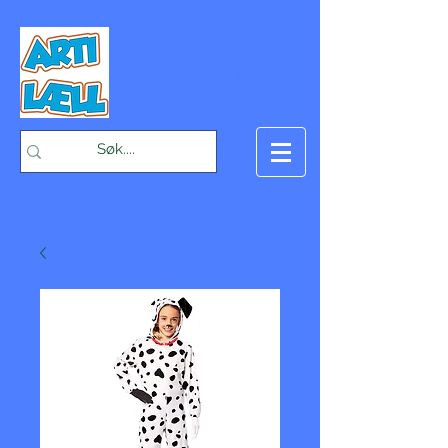
-Bæst på fæst-
Handlekurv