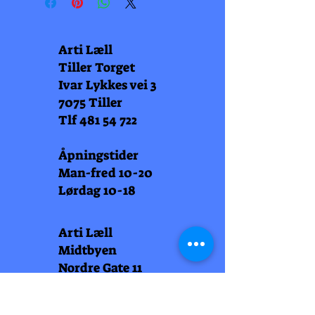
Arti Læll
Tiller Torget
Ivar Lykkes vei 3
7075 Tiller
Tlf
481 54 722
Åpningstider
Man-fred 10-20
Lørdag 10-18
Arti Læll
Midtbyen
Nordre Gate 11
7011 Trondheim
Tlf
948 99 768