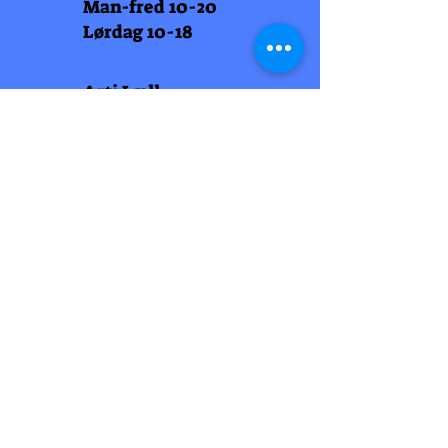
Man-fred 10-20
Lørdag 10-18
Arti Læll
Midtbyen
Nordre Gate 11
7011 Trondheim
Tlf
948 99 768
Åpningstider
Man-fred 10-18
Lørdag 10-18
Arti Læll
Lade Arena 1
Haakon VII gt 12
7041 Trondheim
Tlf 915 81 605