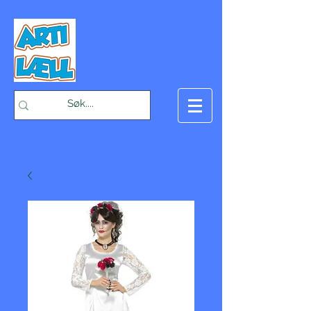
-Bæst på fæst-
Handlekurv