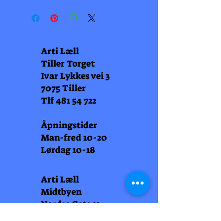
Arti Læll
Tiller Torget
Ivar Lykkes vei 3
7075 Tiller
Tlf
481 54 722
Åpningstider
Man-fred 10-20
Lørdag 10-18
Arti Læll
Midtbyen
Nordre Gate 11
7011 Trondheim