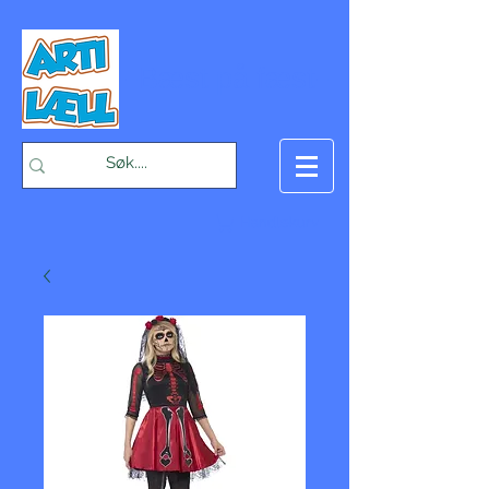
-Bæst på fæst-
Handlekurv