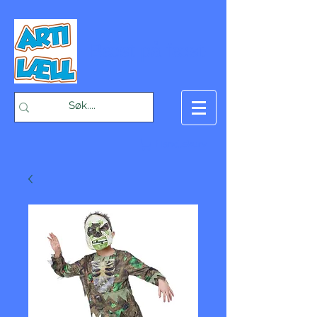
-Bæst på fæst-
Handlekurv