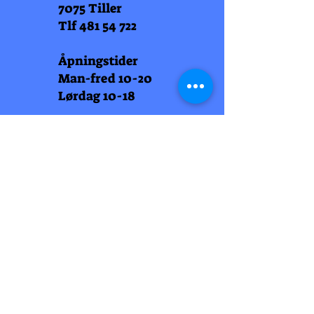
7075 Tiller
Tlf
481 54 722
Åpningstider
Man-fred 10-20
Lørdag 10-18
Arti Læll
Midtbyen
Nordre Gate 11
7011 Trondheim
Tlf
948 99 768
Åpningstider
Man-fred 10-18
Lørdag 10-18
Arti Læll