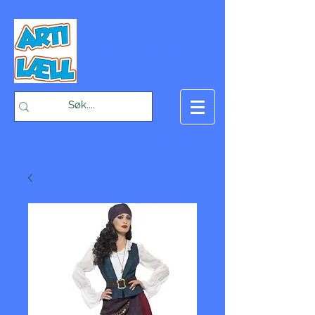
-Bæst på fæst-
Handlekurv