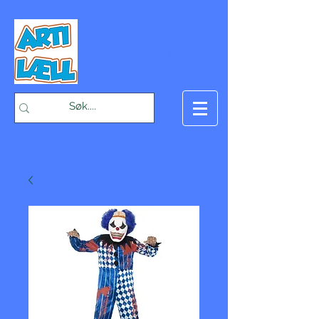
-Bæst på fæst-
Handlekurv