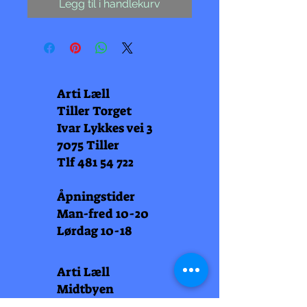
Legg til i handlekurv
Arti Læll
Tiller Torget
Ivar Lykkes vei 3
7075 Tiller
Tlf
481 54 722
Åpningstider
Man-fred 10-20
Lørdag 10-18
Arti Læll
Midtbyen
Nordre Gate 11