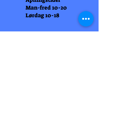
Åpningstider
Man-fred 10-20
Lørdag 10-18
Arti Læll
Midtbyen
Nordre Gate 11
7011 Trondheim
Tlf
948 99 768
Åpningstider
Man-fred 10-18
Lørdag 10-18
Arti Læll
Lade Arena 1
Haakon VII gt 12
7041 Trondheim