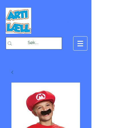
-Bæst på fæst-
Handlekurv