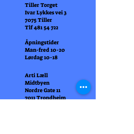
Tiller Torget
Ivar Lykkes vei 3
7075 Tiller
Tlf
481 54 722
Åpningstider
Man-fred 10-20
Lørdag 10-18
Arti Læll
Midtbyen
Nordre Gate 11
7011 Trondheim
Tlf
948 99 768
Åpningstider
Man-fred 10-18