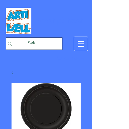
-Bæst på fæst-
Handlekurv