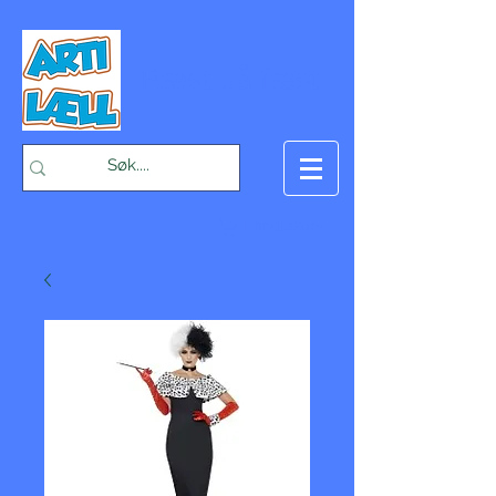
-Bæst på fæst-
Handlekurv