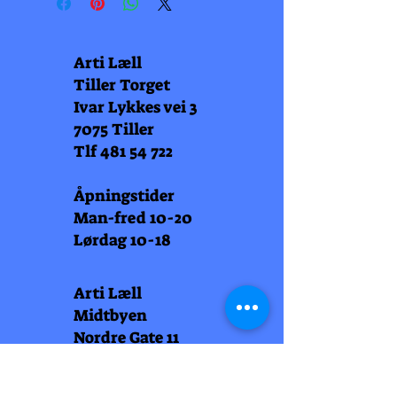
Arti Læll
Tiller Torget
Ivar Lykkes vei 3
7075 Tiller
Tlf
481 54 722
Åpningstider
Man-fred 10-20
Lørdag 10-18
Arti Læll
Midtbyen
Nordre Gate 11
7011 Trondheim
Tlf
948 99 768