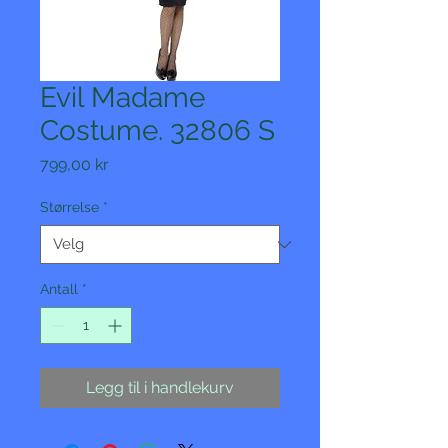
Evil Madame
Costume. 32806 S
Pris
799,00 kr
Størrelse
*
Antall
*
Legg til i handlekurv