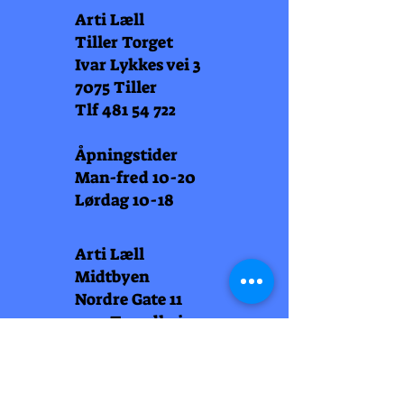
Arti Læll
Tiller Torget
Ivar Lykkes vei 3
7075 Tiller
Tlf
481 54 722
Åpningstider
Man-fred 10-20
Lørdag 10-18
Arti Læll
Midtbyen
Nordre Gate 11
7011 Trondheim
Tlf
948 99 768
Åpningstider