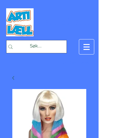
-Bæst på fæst-
Handlekurv