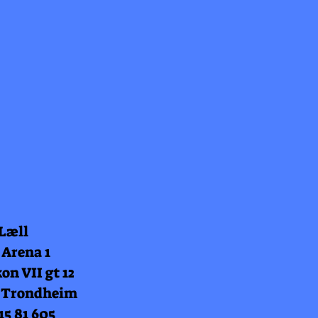
 Læll
 Arena 1
on VII gt 12
 Trondheim
15 81 605