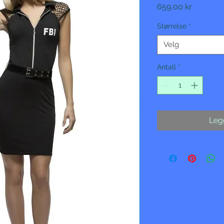
Pris
659,00 kr
Størrelse
*
Velg
Antall
*
Legg