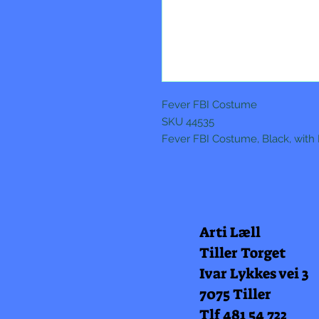
Fever FBI Costume
SKU 44535
Fever FBI Costume, Black, with P
Arti Læll
Tiller Torget
Ivar Lykkes vei 3
7075 Tiller
Tlf 481 54 722