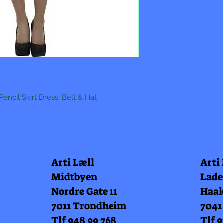
encil Skirt Dress, Belt & Hat
Arti Læll
Arti
Midtbyen
Lade
Nordre Gate 11
Haak
7011 Trondheim
7041
Tlf 948 99 768
Tlf 9