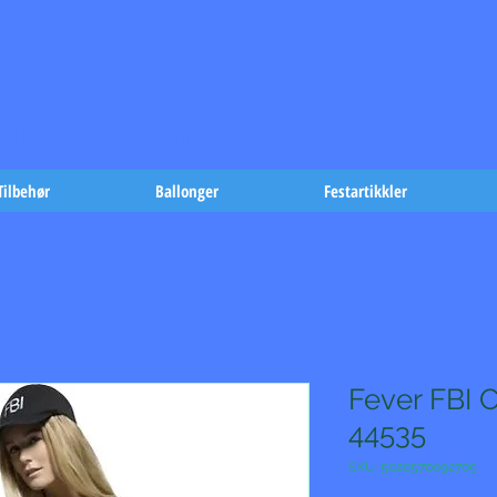
t på fæst-
Tilbehør
Ballonger
Festartikkler
Fever FBI
44535
SKU: 5020570092705