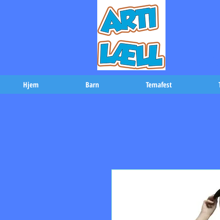
-Bæs
Hjem
Barn
Temafest