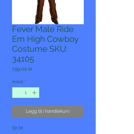
Fever Male Ride
Em High Cowboy
Costume SKU:
34105
Pris
799,00 kr
Antall
*
Legg til i handlekurv
Str M