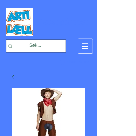
-Bæst på fæst-
Handlekurv