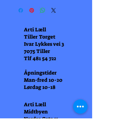
Arti Læll
Tiller Torget
Ivar Lykkes vei 3
7075 Tiller
Tlf
481 54 722
Åpningstider
Man-fred 10-20
Lørdag 10-18
Arti Læll
Midtbyen
Nordre Gate 11
7011 Trondheim