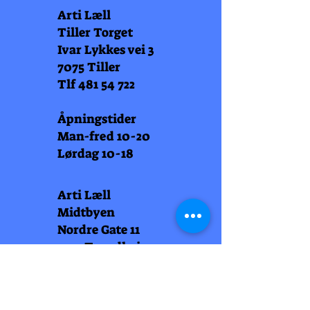
Arti Læll
Tiller Torget
Ivar Lykkes vei 3
7075 Tiller
Tlf
481 54 722
Åpningstider
Man-fred 10-20
Lørdag 10-18
Arti Læll
Midtbyen
Nordre Gate 11
7011 Trondheim
Tlf
948 99 768
Åpningstider