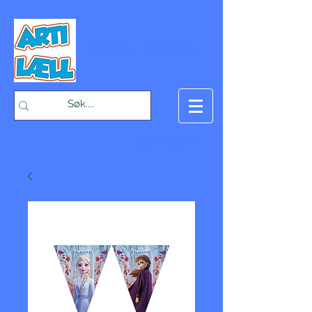
-Bæst på fæst-
Handlekurv