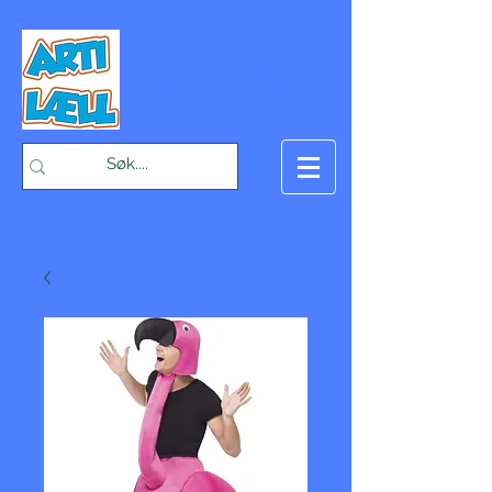
-Bæst på fæst-
Handlekurv