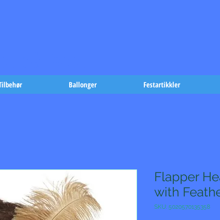
t på fæst-
Tilbehør
Ballonger
Festartikkler
Flapper He
with Feath
SKU: 5020570135358