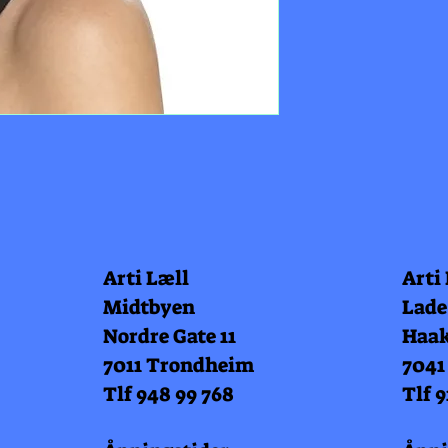
Arti Læll
Arti
Midtbyen
Lade
Nordre Gate 11
Haak
7011 Trondheim
7041
Tlf 948 99 768
Tlf 9