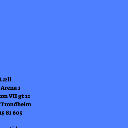
 Læll
 Arena 1
on VII gt 12
 Trondheim
15 81 605