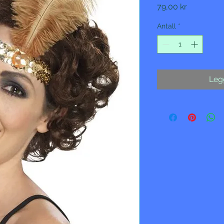
Pris
79,00 kr
Antall
*
Legg