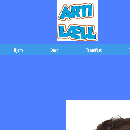
-Bæs
Hjem
Barn
Temafest