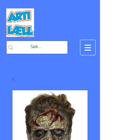
-Bæst på fæst-
Handlekurv