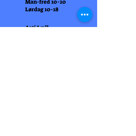
Man-fred 10-20
Lørdag 10-18
Arti Læll
Midtbyen
Nordre Gate 11
7011 Trondheim
Tlf
948 99 768
Åpningstider
Man-fred 10-18
Lørdag 10-18
Arti Læll
Lade Arena 1
Haakon VII gt 12
7041 Trondheim
Tlf 915 81 605