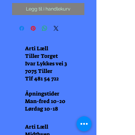
Legg til i handlekurv
Arti Læll
Tiller Torget
Ivar Lykkes vei 3
7075 Tiller
Tlf
481 54 722
Åpningstider
Man-fred 10-20
Lørdag 10-18
Arti Læll
Midtbyen