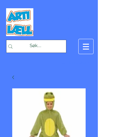
-Bæst på fæst-
Handlekurv