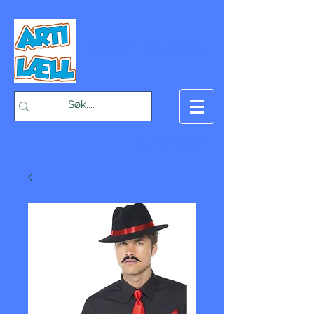
-Bæst på fæst-
Handlekurv