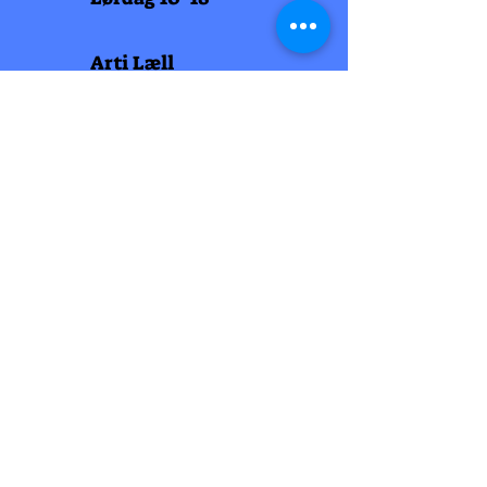
Arti Læll
Midtbyen
Nordre Gate 11
7011 Trondheim
Tlf
948 99 768
Åpningstider
Man-fred 10-18
Lørdag 10-18
Arti Læll
Lade Arena 1
Haakon VII gt 12
7041 Trondheim
Tlf 915 81 605