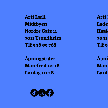
Arti Læll
Arti
Midtbyen
Lade
Nordre Gate 11
Haak
7011 Trondheim
7041
Tlf 948 99 768
Tlf 9
Åpningstider
Åpni
Man-fred 10-18
Man-
Lørdag 10-18
Lørd
© Arti Læll - Bæst på fæst