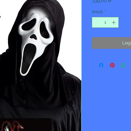
Pris
339,00 kr
Antall
*
Legg