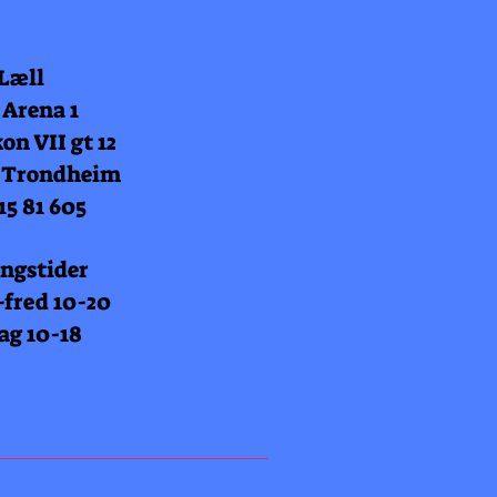
 Læll
 Arena 1
on VII gt 12
 Trondheim
15 81 605
ngstider
fred 10-20
ag 10-18