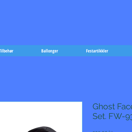
t på fæst-
Tilbehør
Ballonger
Festartikkler
Ghost Fac
Set. FW-