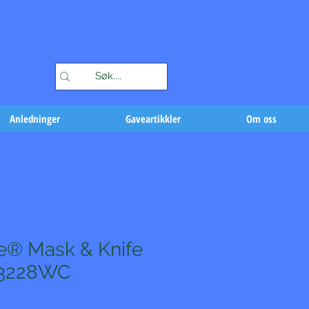
Handlekurv
Anledninger
Gaveartikkler
Om oss
e® Mask & Knife
93228WC