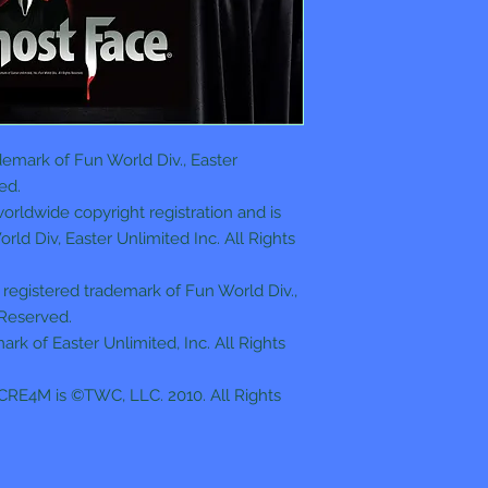
emark of Fun World Div., Easter
ed.
ldwide copyright registration and is
rld Div, Easter Unlimited Inc. All Rights
gistered trademark of Fun World Div.,
 Reserved.
ark of Easter Unlimited, Inc. All Rights
SCRE4M is ©TWC, LLC. 2010. All Rights