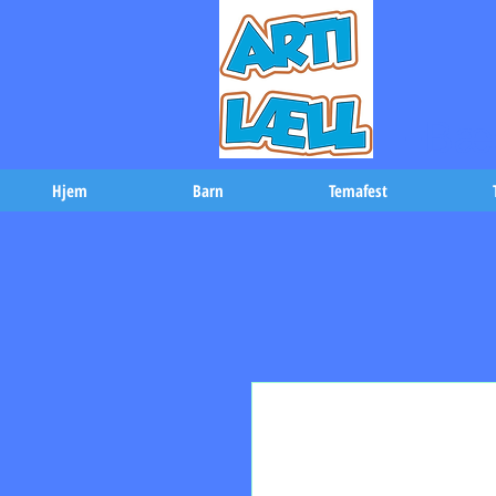
-Bæs
Hjem
Barn
Temafest