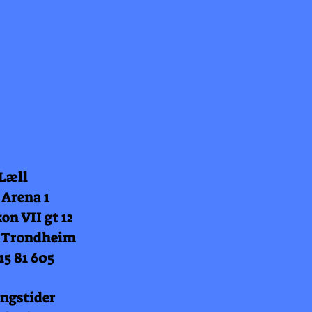
 Læll
 Arena 1
on VII gt 12
 Trondheim
15 81 605
ngstider