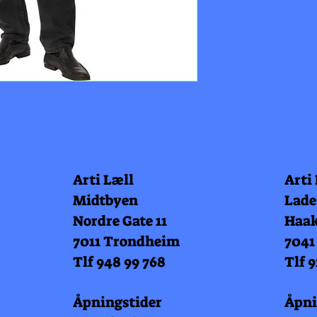
Arti Læll
Arti
Midtbyen
Lade
Nordre Gate 11
Haak
7011 Trondheim
7041
Tlf 948 99 768
Tlf 9
Åpningstider
Åpni