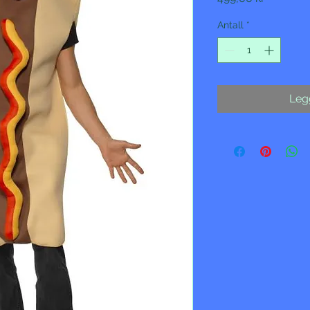
Antall
*
Legg