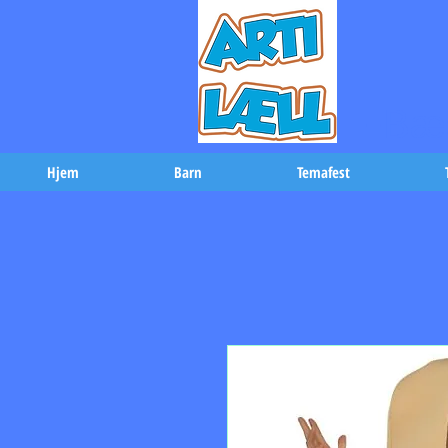
-Bæs
Hjem
Barn
Temafest