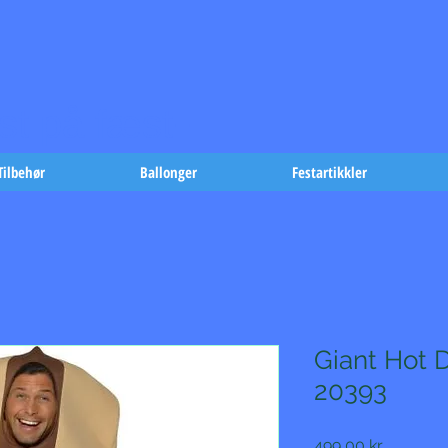
t på fæst-
Tilbehør
Ballonger
Festartikkler
Giant Hot
20393
Pris
499,00 kr