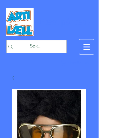
-Bæst på fæst-
Handlekurv