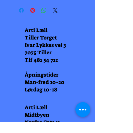
Arti Læll
Tiller Torget
Ivar Lykkes vei 3
7075 Tiller
Tlf
481 54 722
Åpningstider
Man-fred 10-20
Lørdag 10-18
Arti Læll
Midtbyen
Nordre Gate 11
7011 Trondheim