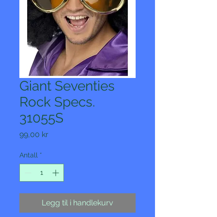
Giant Seventies
Rock Specs.
31055S
Pris
99,00 kr
Antall
*
Legg til i handlekurv