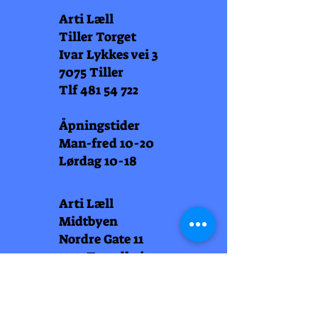
Arti Læll
Tiller Torget
Ivar Lykkes vei 3
7075 Tiller
Tlf
481 54 722
Åpningstider
Man-fred 10-20
Lørdag 10-18
Arti Læll
Midtbyen
Nordre Gate 11
7011 Trondheim
Tlf
948 99 768
Åpningstider