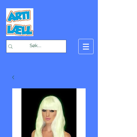
-Bæst på fæst-
Handlekurv