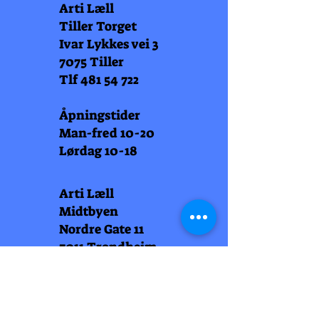
Arti Læll
Tiller Torget
Ivar Lykkes vei 3
7075 Tiller
Tlf
481 54 722
Åpningstider
Man-fred 10-20
Lørdag 10-18
Arti Læll
Midtbyen
Nordre Gate 11
7011 Trondheim
Tlf
948 99 768
Åpningstider
Man-fred 10-18