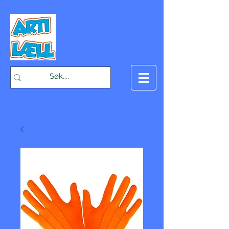
-Bæst på fæst-
Handlekurv