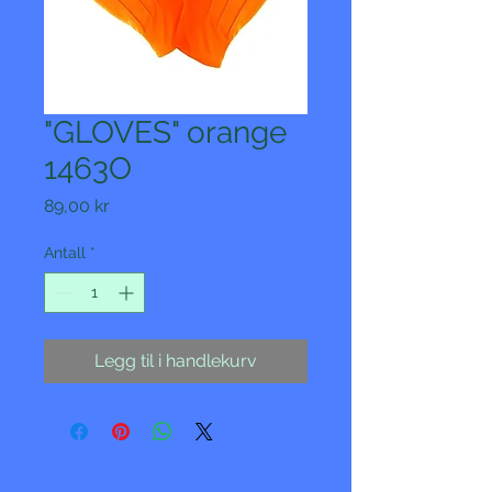
"GLOVES" orange
1463O
Pris
89,00 kr
Antall
*
Legg til i handlekurv