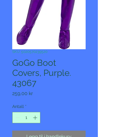
SKU: 5020570239520
GoGo Boot
Covers, Purple.
43067
Pris
259,00 kr
Antall
*
Legg til i handlekurv