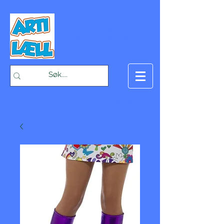
-Bæst på fæst-
Handlekurv