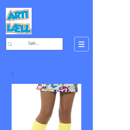
-Bæst på fæst-
Handlekurv