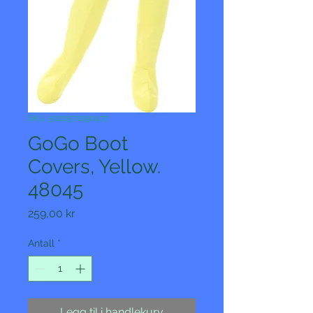
SKU: 5020570290477
GoGo Boot
Covers, Yellow.
48045
Pris
259,00 kr
Antall
*
Legg til i handlekurv