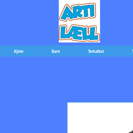
-Bæs
Hjem
Barn
Temafest