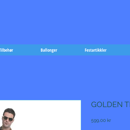
t på fæst-
Tilbehør
Ballonger
Festartikkler
GOLDEN TR
Pris
599,00 kr