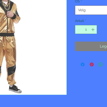
OS
*
Velg
Antall
*
Legg