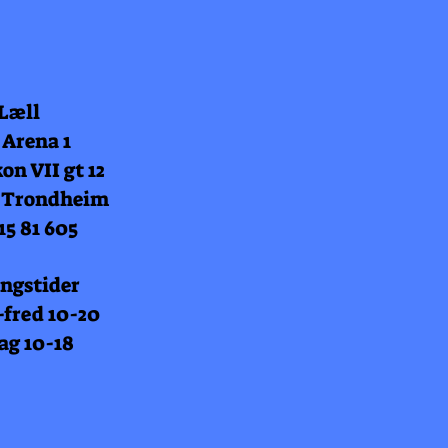
 Læll
 Arena 1
on VII gt 12
 Trondheim
15 81 605
ngstider
fred 10-20
ag 10-18