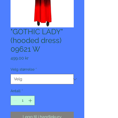
"GOTHIC LADY"
(hooded dress)
09621 W
Pris
499,00 kr
Velg størrelse
*
Antall
*
Legg til i handlekurv