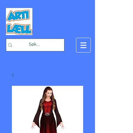
-Bæst på fæst-
Handlekurv