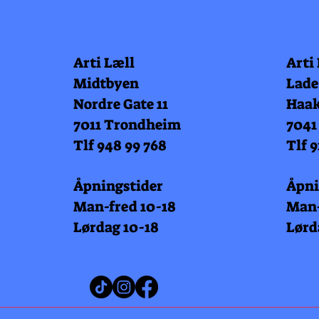
Arti Læll
Arti
Midtbyen
Lade
Nordre Gate 11
Haak
7011 Trondheim
7041
Tlf 948 99 768
Tlf 9
Åpningstider
Åpni
Man-fred 10-18
Man-
Lørdag 10-18
Lørd