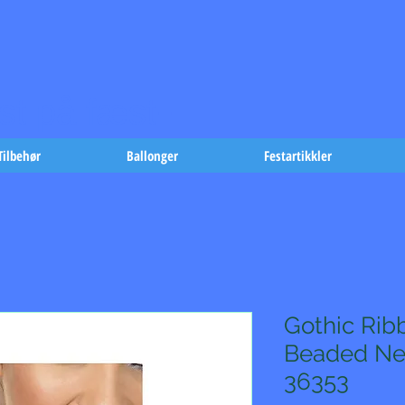
t på fæst-
Tilbehør
Ballonger
Festartikkler
Gothic Rib
Beaded Ne
36353