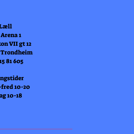
 Læll
 Arena 1
on VII gt 12
 Trondheim
15 81 605
ngstider
fred 10-20
ag 10-18