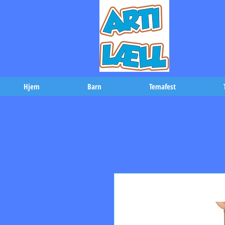
-Bæs
Hjem
Barn
Temafest