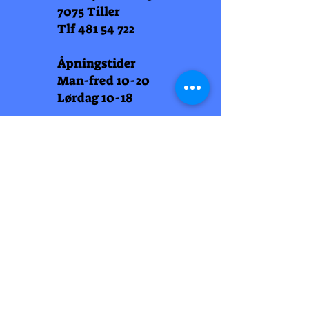
7075 Tiller
Tlf
481 54 722
Åpningstider
Man-fred 10-20
Lørdag 10-18
Arti Læll
Midtbyen
Nordre Gate 11
7011 Trondheim
Tlf
948 99 768
Åpningstider
Man-fred 10-18
Lørdag 10-18