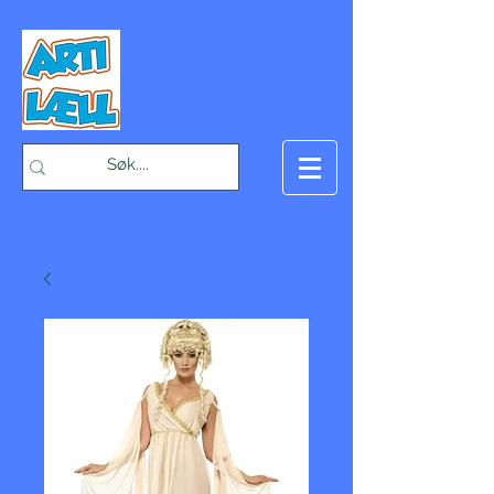
-Bæst på fæst-
Handlekurv