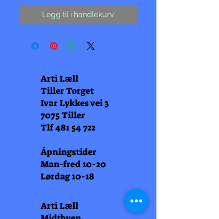
Legg til i handlekurv
Arti Læll
Tiller Torget
Ivar Lykkes vei 3
7075 Tiller
Tlf
481 54 722
Åpningstider
Man-fred 10-20
Lørdag 10-18
Arti Læll
Midtbyen