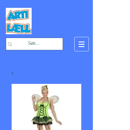
-Bæst på fæst-
Handlekurv