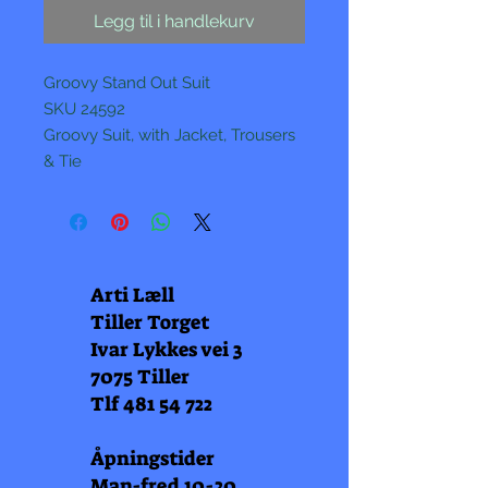
Legg til i handlekurv
Groovy Stand Out Suit
SKU 24592
Groovy Suit, with Jacket, Trousers
& Tie
Arti Læll
Tiller Torget
Ivar Lykkes vei 3
7075 Tiller
Tlf
481 54 722
Åpningstider
Man-fred 10-20