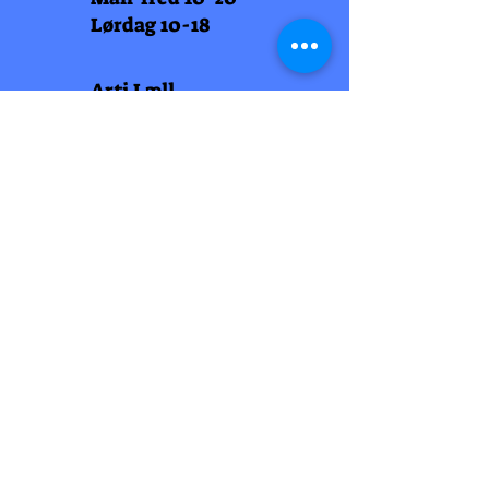
Lørdag 10-18
Arti Læll
Midtbyen
Nordre Gate 11
7011 Trondheim
Tlf
948 99 768
Åpningstider
Man-fred 10-18
Lørdag 10-18
Arti Læll
Lade Arena 1
Haakon VII gt 12
7041 Trondheim
Tlf 915 81 605