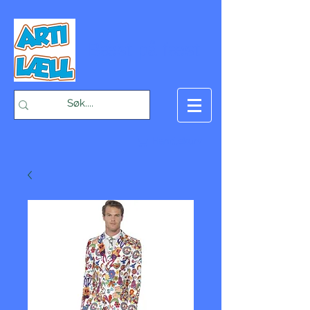
-Bæst på fæst-
Handlekurv