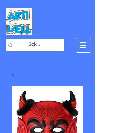
-Bæst på fæst-
Handlekurv