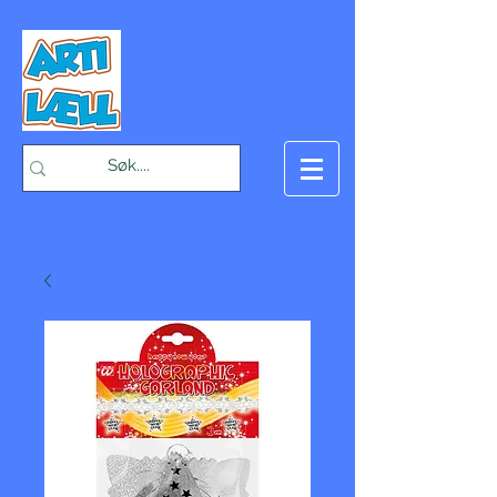
-Bæst på fæst-
Handlekurv