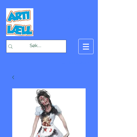
-Bæst på fæst-
Handlekurv