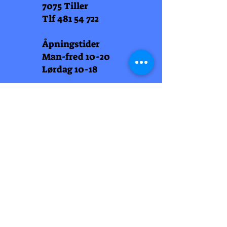
7075 Tiller
Tlf
481 54 722
Åpningstider
Man-fred 10-20
Lørdag 10-18
Arti Læll
Midtbyen
Nordre Gate 11
7011 Trondheim
Tlf
948 99 768
Åpningstider
Man-fred 10-18
Lørdag 10-18
Arti Læll