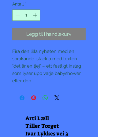
Antall
*
Legg til i handlekurv
Fira den lilla nyheten med en
sprakande isfackla med texten
"det är en tjej" – ett festligt inslag
som lyser upp varje babyshower
eller dop.
Arti Læll
Tiller Torget
Ivar Lykkes vei 3