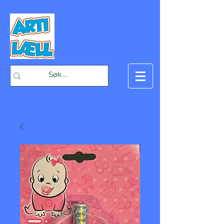
-Bæst på fæst-
Handlekurv