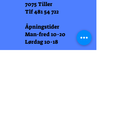
7075 Tiller
Tlf
481 54 722
Åpningstider
Man-fred 10-20
Lørdag 10-18
Arti Læll
Midtbyen
Nordre Gate 11
7011 Trondheim
Tlf
948 99 768
Åpningstider
Man-fred 10-18
Lørdag 10-18
Arti Læll