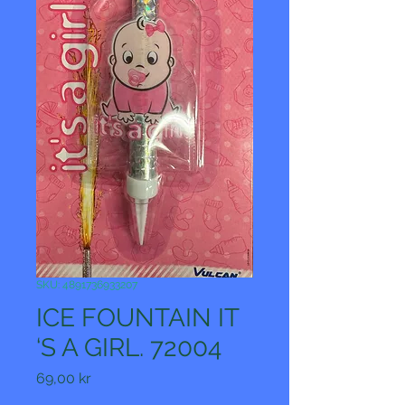
SKU: 4891736933207
ICE FOUNTAIN IT
‘S A GIRL. 72004
Pris
69,00 kr