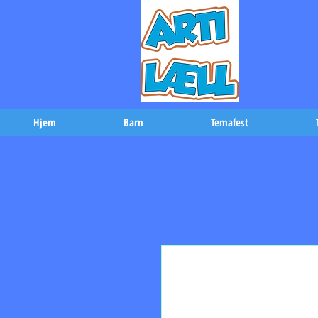
-Bæs
Hjem
Barn
Temafest