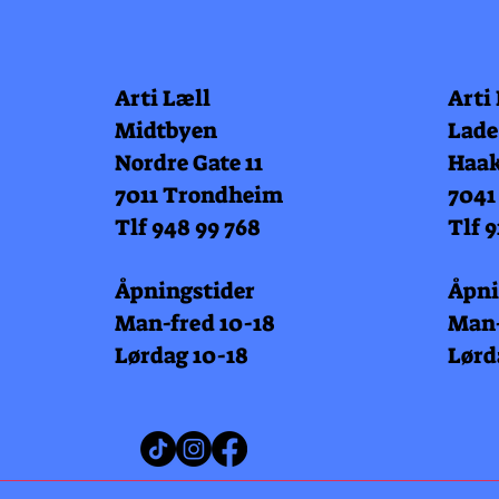
Arti Læll
Arti
Midtbyen
Lade
Nordre Gate 11
Haak
7011 Trondheim
7041
Tlf 948 99 768
Tlf 9
Åpningstider
Åpni
Man-fred 10-18
Man-
Lørdag 10-18
Lørd