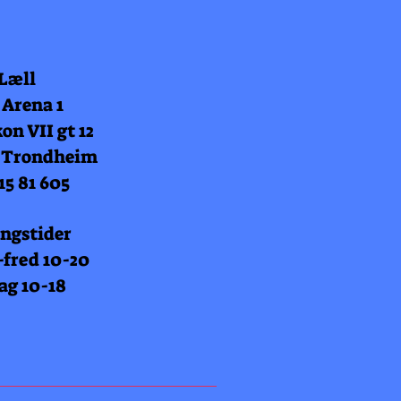
 Læll
 Arena 1
on VII gt 12
 Trondheim
15 81 605
ngstider
fred 10-20
ag 10-18