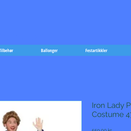
t på fæst-
Tilbehør
Ballonger
Festartikkler
Iron Lady P
Costume 4
Pris
559,00 kr