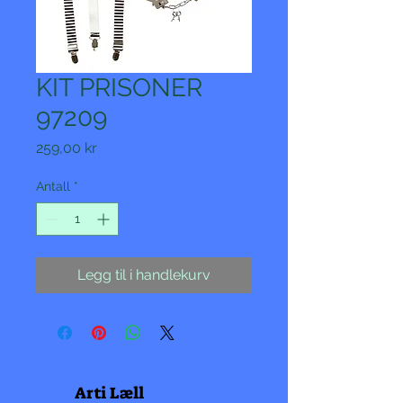
KIT PRISONER
97209
Pris
259,00 kr
Antall
*
Legg til i handlekurv
Arti Læll