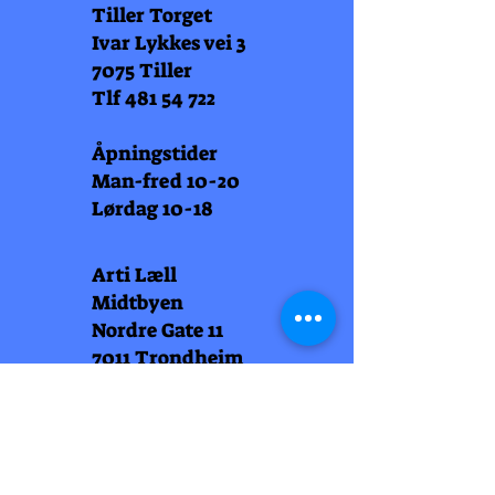
Tiller Torget
Ivar Lykkes vei 3
7075 Tiller
Tlf
481 54 722
Åpningstider
Man-fred 10-20
Lørdag 10-18
Arti Læll
Midtbyen
Nordre Gate 11
7011 Trondheim
Tlf
948 99 768
Åpningstider
Man-fred 10-18