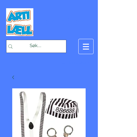
-Bæst på fæst-
Handlekurv