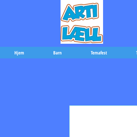
-Bæs
Hjem
Barn
Temafest