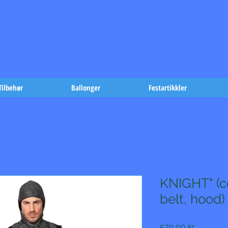
t på fæst-
Tilbehør
Ballonger
Festartikkler
KNIGHT" (c
belt, hood)
Pris
579,00 kr