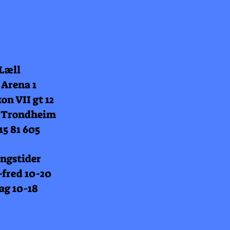
 Læll
 Arena 1
on VII gt 12
 Trondheim
15 81 605
ngstider
fred 10-20
ag 10-18