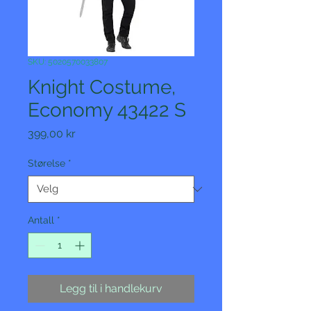
SKU: 5020570033807
Knight Costume,
Economy 43422 S
Pris
399,00 kr
Størelse
*
Antall
*
Legg til i handlekurv