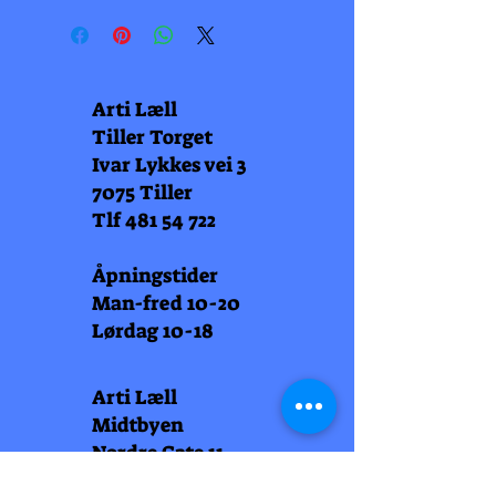
Arti Læll
Tiller Torget
Ivar Lykkes vei 3
7075 Tiller
Tlf
481 54 722
Åpningstider
Man-fred 10-20
Lørdag 10-18
Arti Læll
Midtbyen
Nordre Gate 11
7011 Trondheim