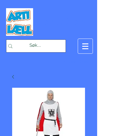
-Bæst på fæst-
Handlekurv