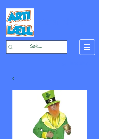
-Bæst på fæst-
Handlekurv