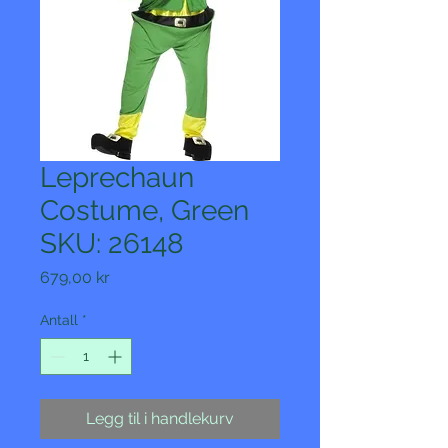
Leprechaun
Costume, Green
SKU: 26148
Pris
679,00 kr
Antall
*
Legg til i handlekurv