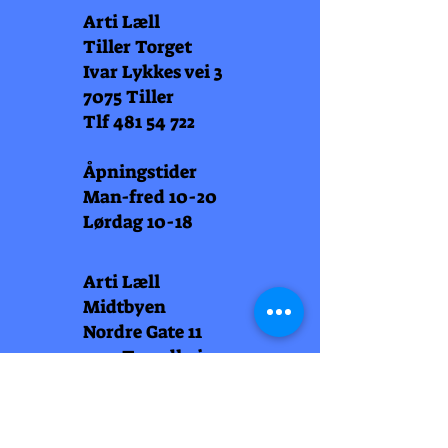
Arti Læll
Tiller Torget
Ivar Lykkes vei 3
7075 Tiller
Tlf
481 54 722
Åpningstider
Man-fred 10-20
Lørdag 10-18
Arti Læll
Midtbyen
Nordre Gate 11
7011 Trondheim
Tlf
948 99 768
Åpningstider