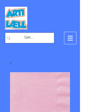
-Bæst på fæst-
Handlekurv