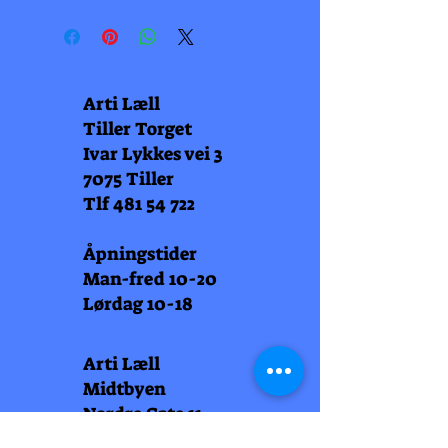
Arti Læll
Tiller Torget
Ivar Lykkes vei 3
7075 Tiller
Tlf
481 54 722
Åpningstider
Man-fred 10-20
Lørdag 10-18
Arti Læll
Midtbyen
Nordre Gate 11
7011 Trondheim