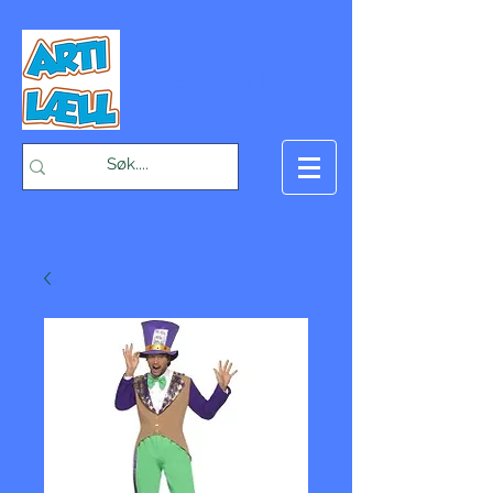
-Bæst på fæst-
Handlekurv