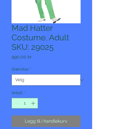
Mad Hatter
Costume, Adult
SKU: 29025
Pris
990,00 kr
Størrelse
*
Antall
*
Legg til i handlekurv