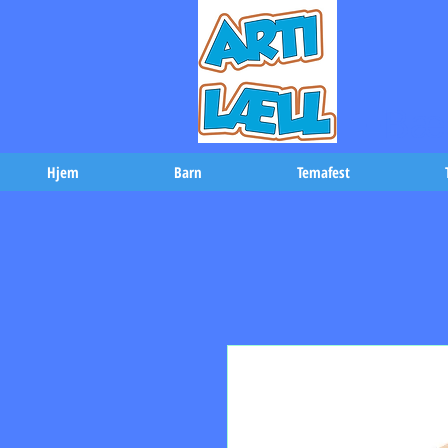
-Bæs
Hjem
Barn
Temafest