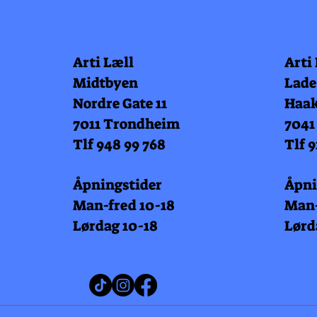
Arti Læll
Arti
Midtbyen
Lade
Nordre Gate 11
Haak
7011 Trondheim
7041
Tlf 948 99 768
Tlf 9
Åpningstider
Åpni
Man-fred 10-18
Man-
Lørdag 10-18
Lørd