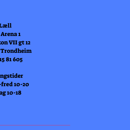
 Læll
 Arena 1
on VII gt 12
 Trondheim
15 81 605
ngstider
fred 10-20
ag 10-18