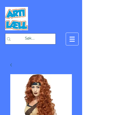
-Bæst på fæst-
Handlekurv