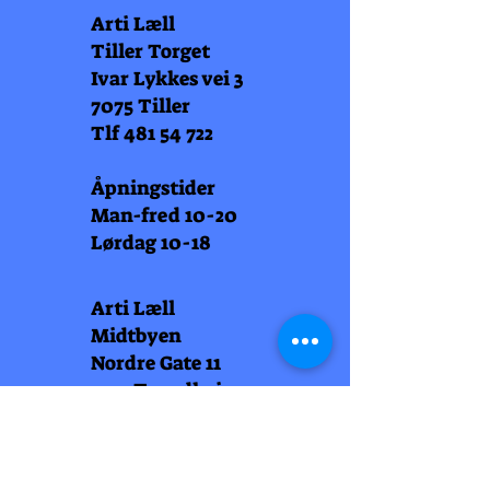
Arti Læll
Tiller Torget
Ivar Lykkes vei 3
7075 Tiller
Tlf
481 54 722
Åpningstider
Man-fred 10-20
Lørdag 10-18
Arti Læll
Midtbyen
Nordre Gate 11
7011 Trondheim
Tlf
948 99 768
Åpningstider