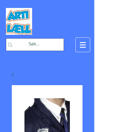
-Bæst på fæst-
Handlekurv