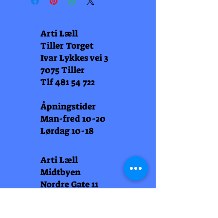
Arti Læll
Tiller Torget
Ivar Lykkes vei 3
7075 Tiller
Tlf
481 54 722
Åpningstider
Man-fred 10-20
Lørdag 10-18
Arti Læll
Midtbyen
Nordre Gate 11
7011 Trondheim
Tlf
948 99 768