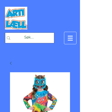
-Bæst på fæst-
Handlekurv