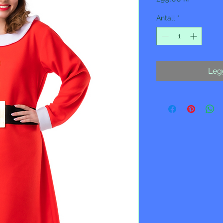
Antall
*
Legg