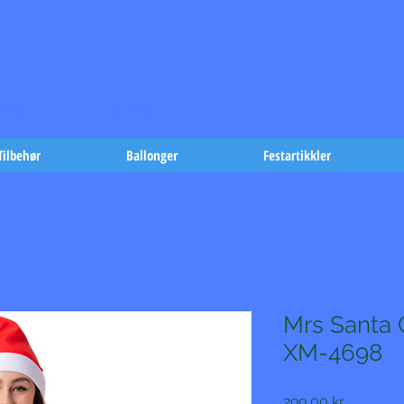
t på fæst-
Tilbehør
Ballonger
Festartikkler
Mrs Santa 
XM-4698
Pris
299,00 kr