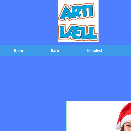
-Bæs
Hjem
Barn
Temafest