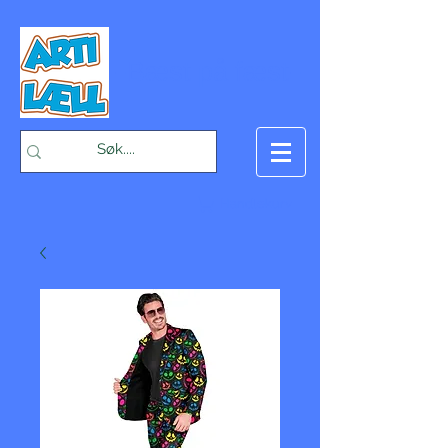
-Bæst på fæst-
Handlekurv