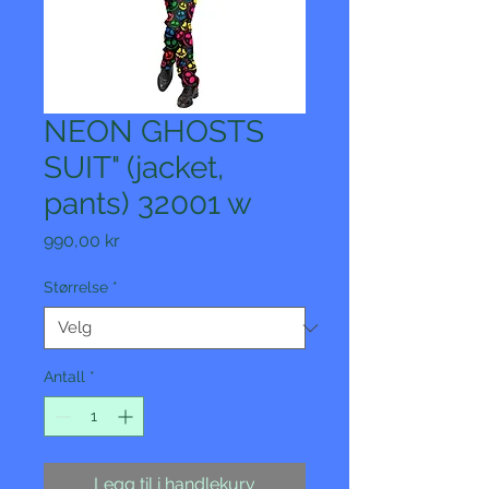
NEON GHOSTS
SUIT" (jacket,
pants) 32001 w
Pris
990,00 kr
Størrelse
*
Antall
*
Legg til i handlekurv