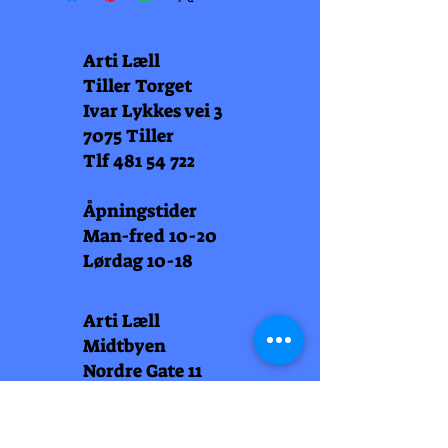
Arti Læll
Tiller Torget
Ivar Lykkes vei 3
7075 Tiller
Tlf
481 54 722
Åpningstider
Man-fred 10-20
Lørdag 10-18
Arti Læll
Midtbyen
Nordre Gate 11
7011 Trondheim
Tlf
948 99 768