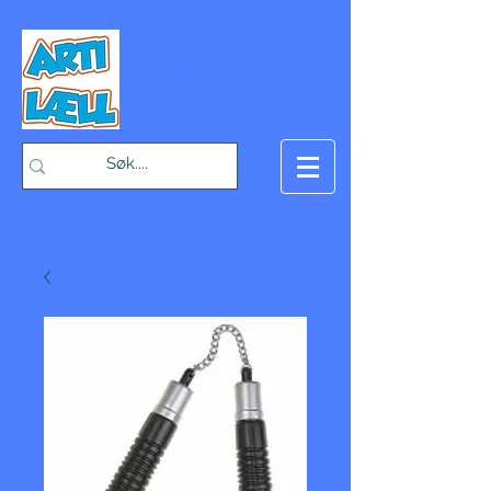
-Bæst på fæst-
Handlekurv