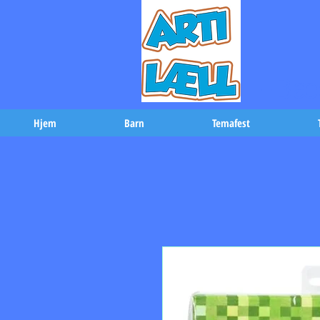
-Bæs
Hjem
Barn
Temafest