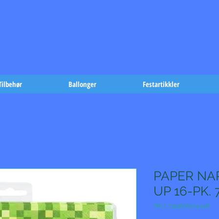
t på fæst-
Tilbehør
Ballonger
Festartikkler
PAPER NAP
UP 16-PK. 
SKU: 7393616504448