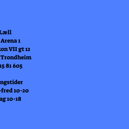
 Læll
 Arena 1
on VII gt 12
 Trondheim
15 81 605
ngstider
fred 10-20
ag 10-18