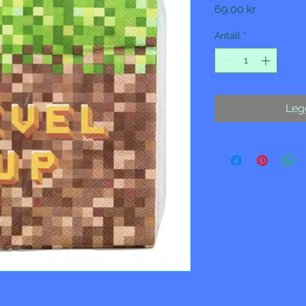
Pris
69,00 kr
Antall
*
Legg